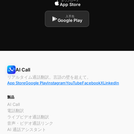
ダウンロード
App Store
入手先
Google Play
AI Call
リアルタイム通話翻訳。言語の壁を超えて。
App Store
Google Play
Instagram
YouTube
Facebook
X
LinkedIn
製品
AI Call
電話翻訳
ライブビデオ通話翻訳
音声・ビデオ通話リンク
AI 通話アシスタント