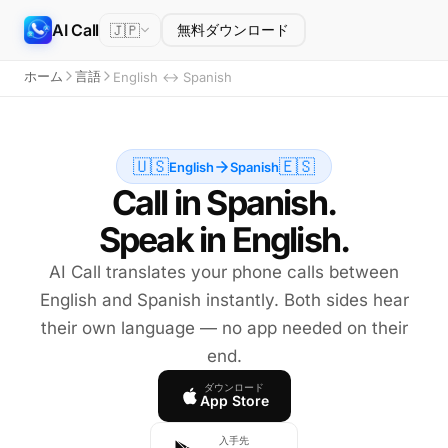
AI Call
🇯🇵
無料ダウンロード
ホーム
言語
English ↔ Spanish
🇺🇸
🇪🇸
English
Spanish
Call in Spanish.
Speak in English.
AI Call translates your phone calls between
English and Spanish instantly. Both sides hear
their own language — no app needed on their
end.
ダウンロード
App Store
入手先