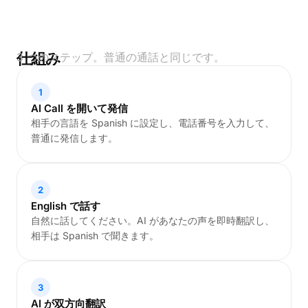
仕組み
3 つのステップ。普通の通話と同じです。
1
AI Call を開いて発信
相手の言語を Spanish に設定し、電話番号を入力して、
普通に発信します。
2
English で話す
自然に話してください。AI があなたの声を即時翻訳し、
相手は Spanish で聞きます。
3
AI が双方向翻訳