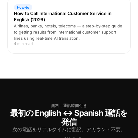
How-to
How to Call International Customer Service in
English (2026)
Airlines, banks, hotels, telecoms — a step-by-step guide
to getting results from international customer support
lines using real-time AI translation.
4 min read
無料 · 通話時間付き
最初の English ↔ Spanish 通話を
発信
次の電話をリアルタイムに翻訳。アカウント不要。