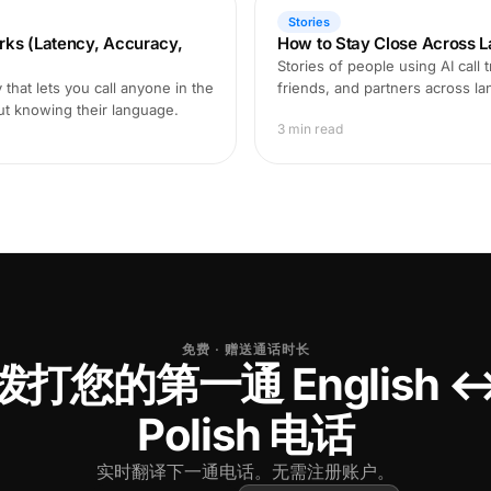
Stories
rks (Latency, Accuracy,
How to Stay Close Across L
Stories of people using AI call 
that lets you call anyone in the
friends, and partners across l
ut knowing their language.
3 min read
免费 · 赠送通话时长
拨打您的第一通 English 
Polish 电话
实时翻译下一通电话。无需注册账户。