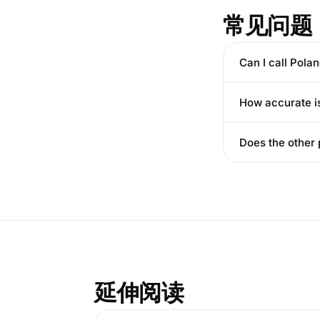
常见问题
Can I call Polan
How accurate is
Does the other
延伸阅读