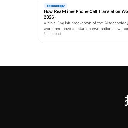
Technology
How Real-Time Phone Call Translation Wo
2026)
A plain-English breakdown of the AI technology 
world and have a natural conversation — witho
5 min read