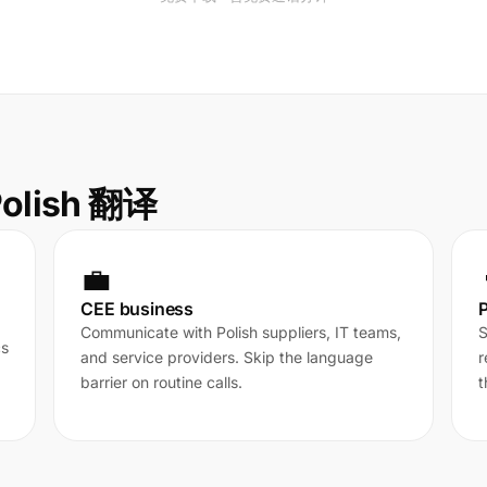
olish 翻译
💼
CEE business
P
Communicate with Polish suppliers, IT teams,
S
cs
and service providers. Skip the language
r
barrier on routine calls.
t