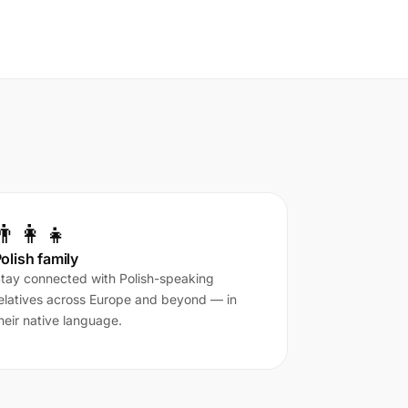
👨‍👩‍👧
olish family
tay connected with Polish-speaking
elatives across Europe and beyond — in
heir native language.