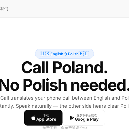
系我们
🇺🇸
🇵🇱
English
Polish
Call Poland.
No Polish needed
 Call translates your phone call between English and Pol
stantly. Speak naturally — the other side hears clear Poli
下载
在以下平台获取
App Store
Google Play
免费下载 · 含免费通话分钟