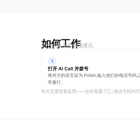
如何工作
三个步骤,如同普通通话。
1
打开 AI Call 并拨号
将对方的语言设为 Polish,输入他们的电话号码,
常拨打。
对方无需安装应用——任何普通 🇵🇱 电话号码均