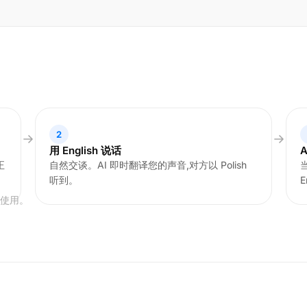
2
用 English 说话
正
自然交谈。AI 即时翻译您的声音,对方以 Polish
当
听到。
E
可使用。