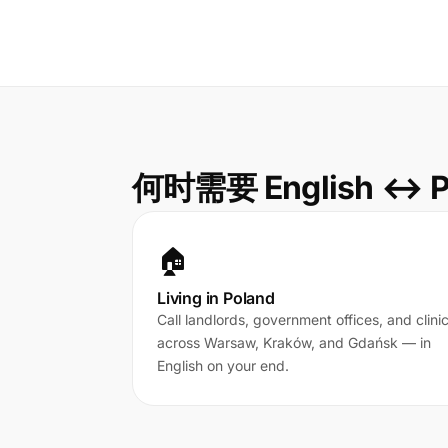
何时需要 English ↔ P
🏠
Living in Poland
Call landlords, government offices, and clini
across Warsaw, Kraków, and Gdańsk — in
English on your end.