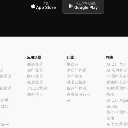
下载
在以下平台获取
App Store
Google Play
应用场景
行业
指南
商务场景
餐饮业
AI Call 简介
译
旅行场景
酒店与住宿
AI 实时翻译
频通话
医疗场景
医疗保健
电话翻译应
家庭场景
进出口贸易
视频翻译应
视频通
进出口贸易
货运与物流
实时通话翻
海外华人
查看所有行业
指南
话助手
→
AI Call Age
l Mac
Guide
最佳电话翻
译
应用
ine —
多语言通话