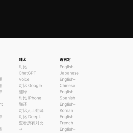
对比
语言对
对比
English–
ChatGPT
Japanese
用
Voice
English–
用
对比 Google
Chinese
译
翻译
English–
对比 iPhone
Spanish
nt
翻译
English–
对比人工翻译
Korean
译
对比 DeepL
English–
查看所有对比
French
指
→
English–