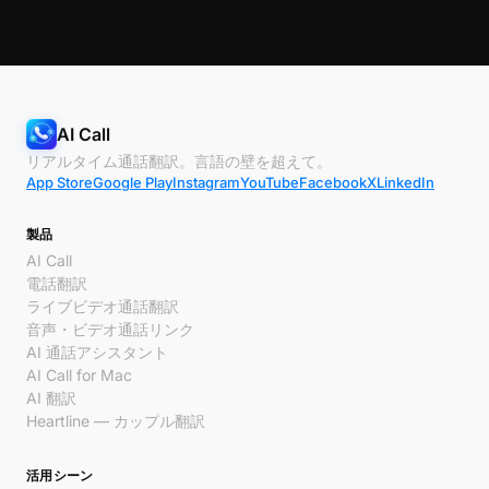
AI Call
リアルタイム通話翻訳。言語の壁を超えて。
App Store
Google Play
Instagram
YouTube
Facebook
X
LinkedIn
製品
AI Call
電話翻訳
ライブビデオ通話翻訳
音声・ビデオ通話リンク
AI 通話アシスタント
AI Call for Mac
AI 翻訳
Heartline — カップル翻訳
活用シーン