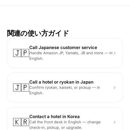
関連の使い方ガイド
Call Japanese customer service
🇯🇵
Handle Amazon JP, Yamato, JR and more — in
English.
Call a hotel or ryokan in Japan
🇯🇵
Confirm ryokan, kaiseki, or pickup — in
English.
Contact a hotel in Korea
🇰🇷
Call the front desk in English — change
check-in, pickup, or upgrade.