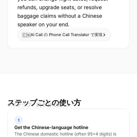
refunds, upgrade seats, or resolve
baggage claims without a Chinese
speaker on your end.
AI Call の Phone Call Translator で実現
🇨🇳
ステップごとの使い方
4 ステップ。約 5 分で完了。
1
Get the Chinese-language hotline
The Chinese domestic hotline (often 95+4 digits) is