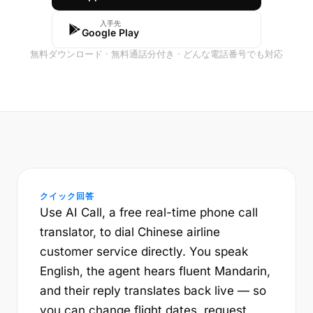
入手先
Google Play
無料ダウンロード · 無料通話分付き · どんな電話番号でも対応
クイック回答
Use AI Call, a free real-time phone call
translator, to dial Chinese airline
customer service directly. You speak
English, the agent hears fluent Mandarin,
and their reply translates back live — so
you can change flight dates, request