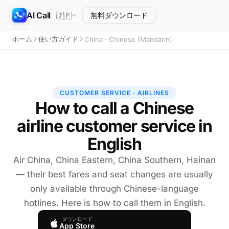
AI Call
🇯🇵
無料ダウンロード
ホーム
使い方ガイド
China · Chinese (Mandarin)
CUSTOMER SERVICE · AIRLINES
How to call a Chinese
airline customer service in
English
Air China, China Eastern, China Southern, Hainan
— their best fares and seat changes are usually
only available through Chinese-language
hotlines. Here is how to call them in English.
ダウンロード
App Store