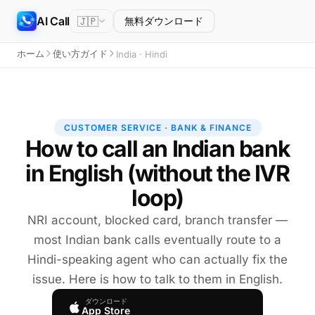
AI Call
🇯🇵
無料ダウンロード
ホーム
使い方ガイド
India · Hindi
CUSTOMER SERVICE · BANK & FINANCE
How to call an Indian bank
in English (without the IVR
loop)
NRI account, blocked card, branch transfer —
most Indian bank calls eventually route to a
Hindi-speaking agent who can actually fix the
issue. Here is how to talk to them in English.
ダウンロード
App Store