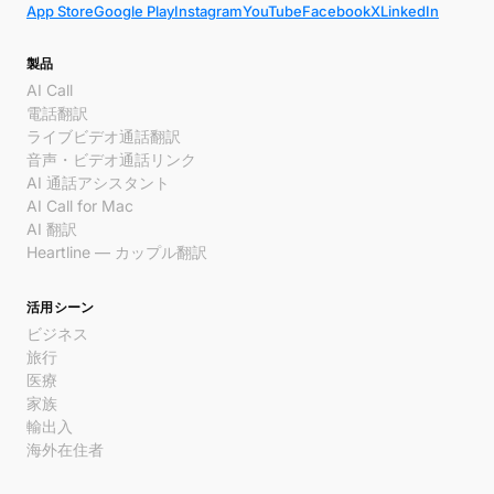
App Store
Google Play
Instagram
YouTube
Facebook
X
LinkedIn
製品
AI Call
電話翻訳
ライブビデオ通話翻訳
音声・ビデオ通話リンク
AI 通話アシスタント
AI Call for Mac
AI 翻訳
Heartline — カップル翻訳
活用シーン
ビジネス
旅行
医療
家族
輸出入
海外在住者