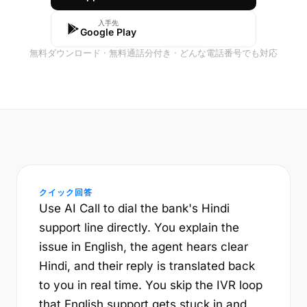
入手先
Google Play
無料ダウンロード · 無料通話分付き · どんな電話番号でも対応
クイック回答
Use AI Call to dial the bank's Hindi
support line directly. You explain the
issue in English, the agent hears clear
Hindi, and their reply is translated back
to you in real time. You skip the IVR loop
that English support gets stuck in and