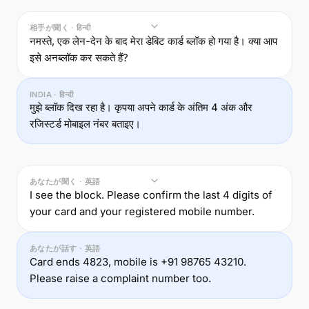
相手が聞く · हिन्दी
नमस्ते, एक लेन-देन के बाद मेरा डेबिट कार्ड ब्लॉक हो गया है। क्या आप
इसे अनब्लॉक कर सकते हैं?
INDIA · हिन्दी
मुझे ब्लॉक दिख रहा है। कृपया अपने कार्ड के अंतिम 4 अंक और
रजिस्टर्ड मोबाइल नंबर बताइए।
あなたが聞く · 英語
I see the block. Please confirm the last 4 digits of
your card and your registered mobile number.
あなたが話す · 英語
Card ends 4823, mobile is +91 98765 43210.
Please raise a complaint number too.