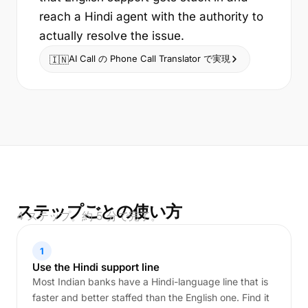
reach a Hindi agent with the authority to
actually resolve the issue.
AI Call の Phone Call Translator で実現
🇮🇳
ステップごとの使い方
4 ステップ。約 5 分で完了。
1
Use the Hindi support line
Most Indian banks have a Hindi-language line that is
faster and better staffed than the English one. Find it