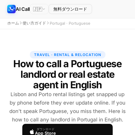
AI Call
🇯🇵
無料ダウンロード
ホーム
使い方ガイド
Portugal · Portuguese
TRAVEL · RENTAL & RELOCATION
How to call a Portuguese
landlord or real estate
agent in English
Lisbon and Porto rental listings get snapped up
by phone before they ever update online. If you
don't speak Portuguese, you miss them. Here is
how to call any landlord in Portugal in English.
ダウンロード
App Store