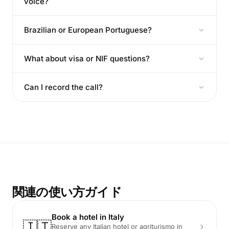
voice?
Brazilian or European Portuguese?
What about visa or NIF questions?
Can I record the call?
関連の使い方ガイド
Book a hotel in Italy
🇮🇹
Reserve any Italian hotel or agriturismo in