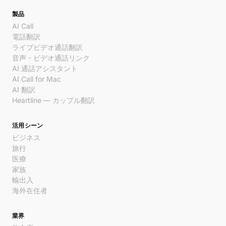
製品
AI Call
電話翻訳
ライブビデオ通話翻訳
音声・ビデオ通話リンク
AI 通話アシスタント
AI Call for Mac
AI 翻訳
Heartline — カップル翻訳
活用シーン
ビジネス
旅行
医療
家族
輸出入
海外在住者
業界