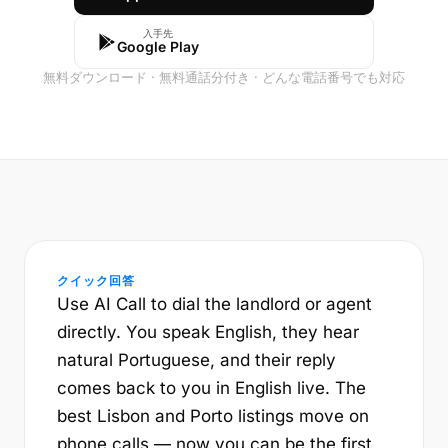
入手先
Google Play
無料ダウンロード · 無料通話分付き · どんな電話番号でも対応
クイック回答
Use AI Call to dial the landlord or agent
directly. You speak English, they hear
natural Portuguese, and their reply
comes back to you in English live. The
best Lisbon and Porto listings move on
phone calls — now you can be the first