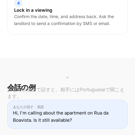
4
Lock in a viewing
Confirm the date, time, and address back. Ask the
landlord to send a confirmation by SMS or email.
会話の例
あなたが英語で話すと、相手にはPortugueseで聞こえ
ます。
あなたが話す · 英語
Hi, I'm calling about the apartment on Rua da
Boavista. Is it still available?