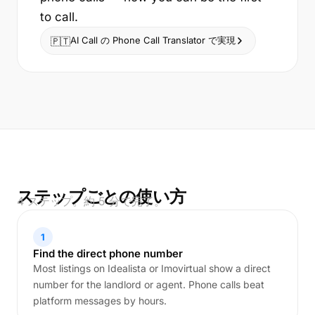
to call.
AI Call の Phone Call Translator で実現
🇵🇹
ステップごとの使い方
4 ステップ。約 5 分で完了。
1
Find the direct phone number
Most listings on Idealista or Imovirtual show a direct
number for the landlord or agent. Phone calls beat
platform messages by hours.