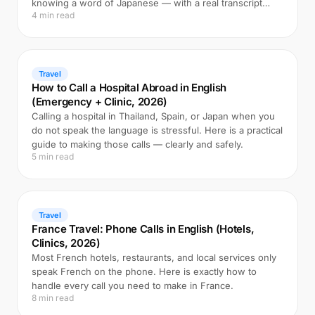
knowing a word of Japanese — with a real transcript
4 min read
example.
Travel
How to Call a Hospital Abroad in English
(Emergency + Clinic, 2026)
Calling a hospital in Thailand, Spain, or Japan when you
do not speak the language is stressful. Here is a practical
guide to making those calls — clearly and safely.
5 min read
Travel
France Travel: Phone Calls in English (Hotels,
Clinics, 2026)
Most French hotels, restaurants, and local services only
speak French on the phone. Here is exactly how to
handle every call you need to make in France.
8 min read