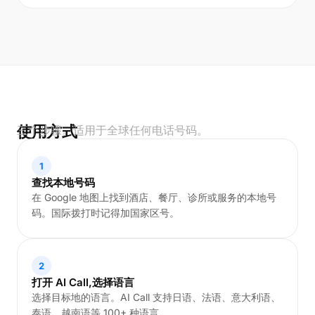
使用方式
三个步骤。适用于全球任何电话号码。
1
查找本地号码
在 Google 地图上找到酒店、餐厅、诊所或服务的本地号
码。国际拨打时记得加国家区号。
2
打开 AI Call,选择语言
选择目标地的语言。AI Call 支持日语、法语、意大利语、
泰语、越南语等 100+ 种语言。