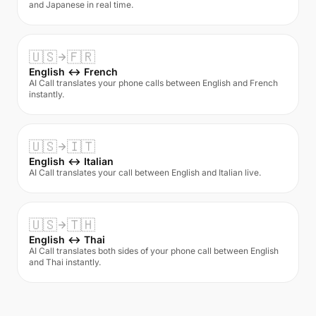
and Japanese in real time.
🇺🇸
🇫🇷
English ↔ French
AI Call translates your phone calls between English and French
instantly.
🇺🇸
🇮🇹
English ↔ Italian
AI Call translates your call between English and Italian live.
🇺🇸
🇹🇭
English ↔ Thai
AI Call translates both sides of your phone call between English
and Thai instantly.