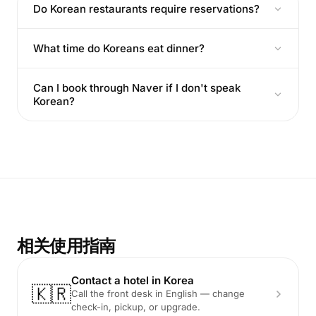
Do Korean restaurants require reservations?
What time do Koreans eat dinner?
Can I book through Naver if I don't speak
Korean?
相关使用指南
Contact a hotel in Korea
🇰🇷
Call the front desk in English — change
check-in, pickup, or upgrade.