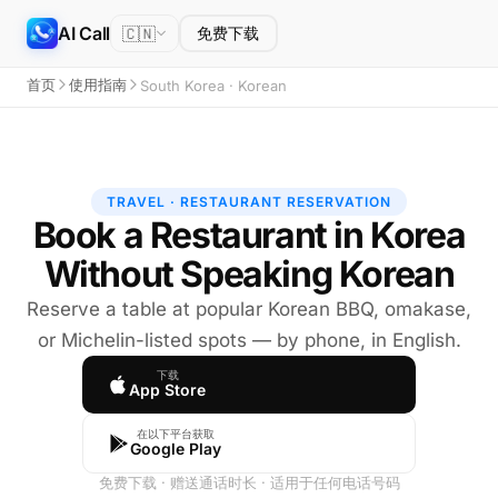
AI Call
🇨🇳
免费下载
首页
使用指南
South Korea · Korean
TRAVEL · RESTAURANT RESERVATION
Book a Restaurant in Korea
Without Speaking Korean
Reserve a table at popular Korean BBQ, omakase,
or Michelin-listed spots — by phone, in English.
下载
App Store
在以下平台获取
Google Play
免费下载 · 赠送通话时长 · 适用于任何电话号码