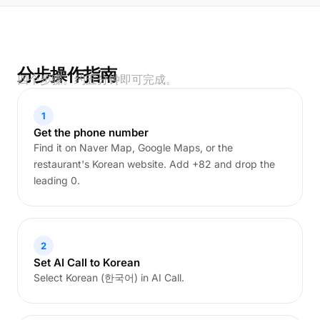
分步操作指南
四个步骤。约五分钟即可完成。
1
Get the phone number
Find it on Naver Map, Google Maps, or the
restaurant's Korean website. Add +82 and drop the
leading 0.
2
Set AI Call to Korean
Select Korean (한국어) in AI Call.