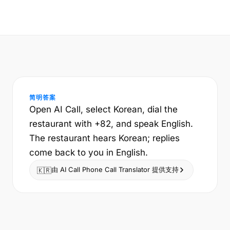
简明答案
Open AI Call, select Korean, dial the
restaurant with +82, and speak English.
The restaurant hears Korean; replies
come back to you in English.
由 AI Call Phone Call Translator 提供支持
🇰🇷