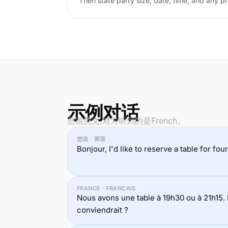
Then state party size, date, time, and any p
示例对话
您说英文,对方听到的是French。
您说 · 英语
Bonjour, I'd like to reserve a table for fo
FRANCE · FRANÇAIS
Nous avons une table à 19h30 ou à 21h15.
conviendrait ?