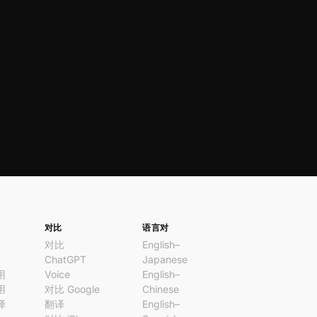
。
对比
语言对
对比
English–
ChatGPT
Japanese
用
Voice
English–
用
对比 Google
Chinese
译
翻译
English–