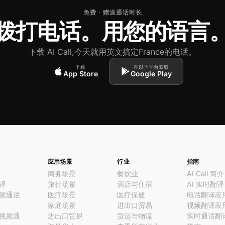
免费 · 赠送通话时长
拨打电话。用您的语言
下载 AI Call,今天就用英文搞定France的电话。
下载
在以下平台获取
App Store
Google Play
应用场景
行业
指南
商务场景
餐饮业
AI Call 简介
译
旅行场景
酒店与住宿
AI 实时翻译
频通话
医疗场景
医疗保健
电话翻译应
家庭场景
进出口贸易
视频翻译应
视频通
进出口贸易
货运与物流
实时通话翻