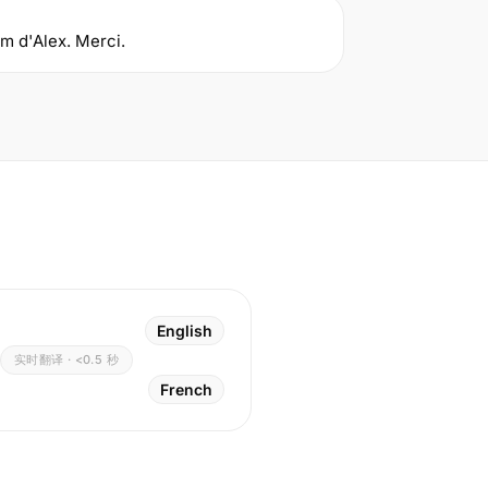
om d'Alex. Merci.
English
实时翻译 · <0.5 秒
French