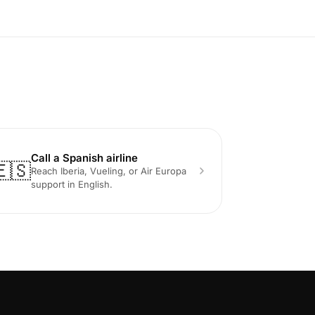
Call a Spanish airline
🇪🇸
Reach Iberia, Vueling, or Air Europa
support in English.