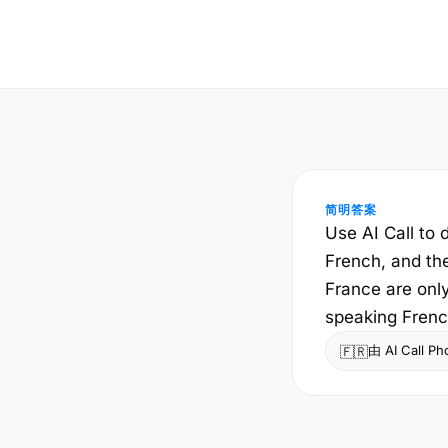
简明答案
Use AI Call to 
French, and the
France are onl
speaking Frenc
由 AI Call P
🇫🇷