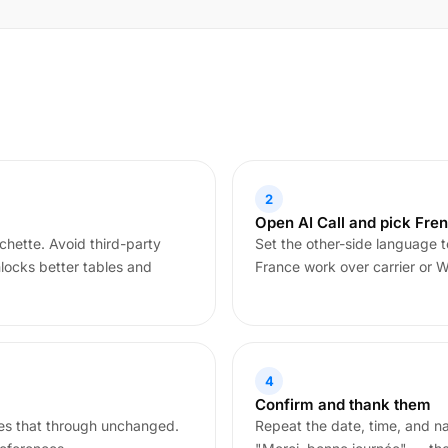
2
Open AI Call and pick Fre
hette. Avoid third-party
Set the other-side language to
nlocks better tables and
France work over carrier or Wi
4
Confirm and thank them
ses that through unchanged.
Repeat the date, time, and na