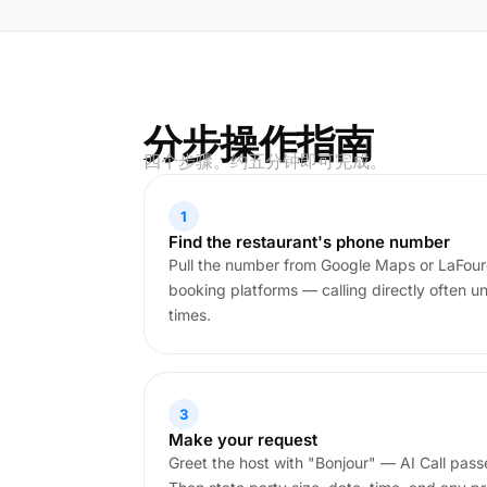
分步操作指南
四个步骤。约五分钟即可完成。
1
Find the restaurant's phone number
Pull the number from Google Maps or LaFourc
booking platforms — calling directly often u
times.
3
Make your request
Greet the host with "Bonjour" — AI Call pas