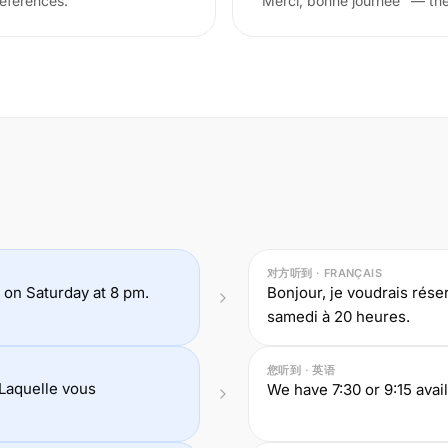
references.
"Merci, bonne journée" — the 
对方听到 · FRANÇAIS
ur on Saturday at 8 pm.
Bonjour, je voudrais rés
samedi à 20 heures.
您听到 · 英语
 Laquelle vous
We have 7:30 or 9:15 avai