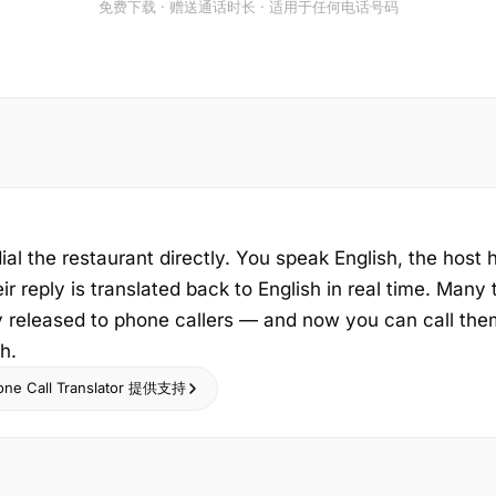
免费下载 · 赠送通话时长 · 适用于任何电话号码
dial the restaurant directly. You speak English, the host 
ir reply is translated back to English in real time. Many 
y released to phone callers — and now you can call the
h.
hone Call Translator 提供支持