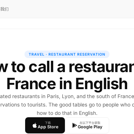
系我们
TRAVEL · RESTAURANT RESERVATION
 to call a restauran
France in English
ated restaurants in Paris, Lyon, and the south of Franc
rvations to tourists. The good tables go to people who c
how to do that in English.
下载
在以下平台获取
App Store
Google Play