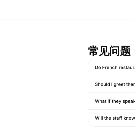
常见问题
Do French restaur
Should I greet the
What if they speak
Will the staff know