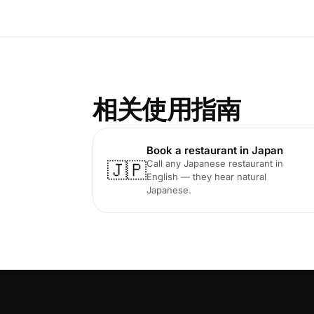
相关使用指南
Book a restaurant in Japan
Call any Japanese restaurant in
🇯🇵
English — they hear natural
Japanese.