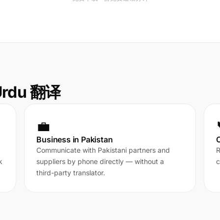
Urdu 翻译
💼
Business in Pakistan
Communicate with Pakistani partners and
R
k
suppliers by phone directly — without a
c
third-party translator.