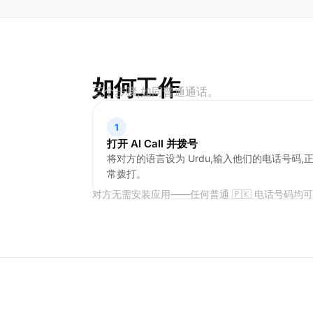
如何工作
三个步骤,如同普通通话。
1
打开 AI Call 并拨号
将对方的语言设为 Urdu,输入他们的电话号码,
常拨打。
对方无需安装应用——任何普通 🇵🇰 电话号码均