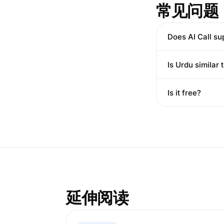
常见问题
Does AI Call su
Is Urdu similar t
Is it free?
延伸阅读