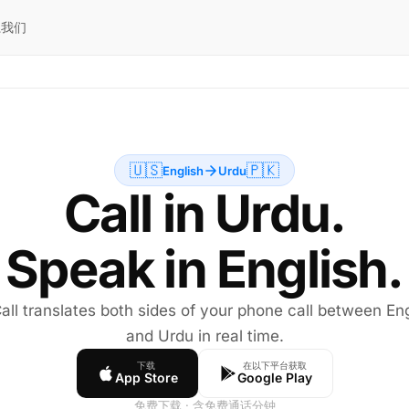
系我们
🇺🇸
🇵🇰
English
Urdu
Call in Urdu.
Speak in English.
all translates both sides of your phone call between Eng
and Urdu in real time.
下载
在以下平台获取
App Store
Google Play
免费下载 · 含免费通话分钟