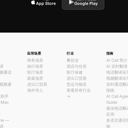
App Store
Google Play
应用场景
行业
指南
商务场景
餐饮业
AI Call 简介
译
旅行场景
酒店与住宿
AI 实时翻译
频通话
医疗场景
医疗保健
电话翻译应
家庭场景
进出口贸易
视频翻译应
视频通
进出口贸易
货运与物流
实时通话翻
海外华人
查看所有行业
指南
话助手
→
AI Call Age
l Mac
Guide
最佳电话翻
译
应用
ine —
多语言通话
译
南