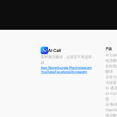
产品
AI Call
AI Call
实时通话翻译，让语言不再是障
电话翻
碍。
实时视
App Store
Google Play
Instagram
翻译
YouTube
Facebook
X
LinkedIn
语音与
话链接
AI 通
AI Cal
版
AI 翻
Heartl
情侣翻