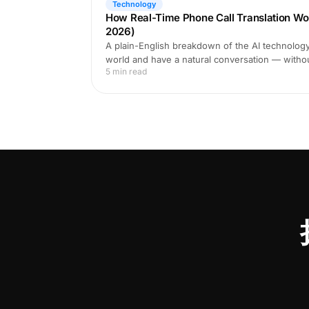
Technology
How Real-Time Phone Call Translation Wo
2026)
A plain-English breakdown of the AI technology 
world and have a natural conversation — witho
5 min read