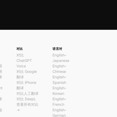
对比
语言对
对比
English–
ChatGPT
Japanese
用
Voice
English–
用
对比 Google
Chinese
译
翻译
English–
对比 iPhone
Spanish
nt
翻译
English–
对比人工翻译
Korean
译
对比 DeepL
English–
查看所有对比
French
指
→
English–
German