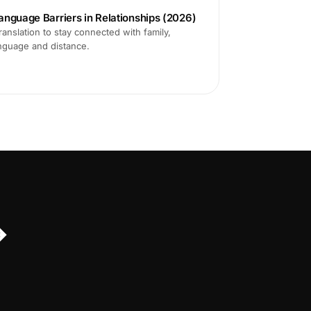
anguage Barriers in Relationships (2026)
translation to stay connected with family,
anguage and distance.
↔