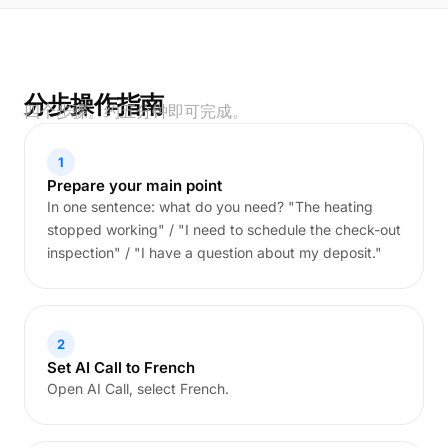
分步操作指南
四个步骤。约五分钟即可完成。
1
Prepare your main point
In one sentence: what do you need? "The heating
stopped working" / "I need to schedule the check-out
inspection" / "I have a question about my deposit."
2
Set AI Call to French
Open AI Call, select French.