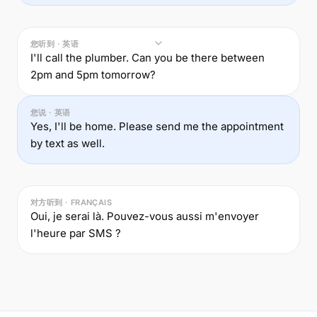
您听到 · 英语
I'll call the plumber. Can you be there between
2pm and 5pm tomorrow?
您说 · 英语
Yes, I'll be home. Please send me the appointment
by text as well.
对方听到 · FRANÇAIS
Oui, je serai là. Pouvez-vous aussi m'envoyer
l'heure par SMS ?