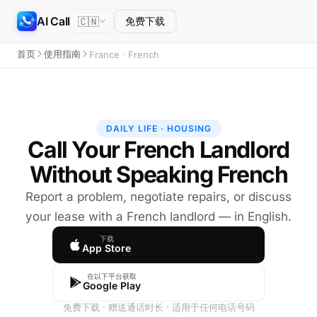
AI Call
🇨🇳
免费下载
首页
使用指南
France · French
DAILY LIFE · HOUSING
Call Your French Landlord
Without Speaking French
Report a problem, negotiate repairs, or discuss
your lease with a French landlord — in English.
下载
App Store
在以下平台获取
Google Play
免费下载 · 赠送通话时长 · 适用于任何电话号码